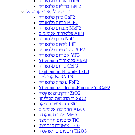
הפניום פלואוריד HfF4
בריליום פלואוריד BeF2
חומרי גידול ואידוי קריסטל
סידן פלואוריד CaF2
בריום פלואוריד BaF2
מגנזיום פלואוריד MgF2
פלואוריד אלומיניום AlF3
נתרן פלואוריד NaF
ליתיום פלואוריד LiF
סטרונציום פלואוריד SrF2
אטריום פלואוריד YF3
Ytterbium פלואוריד YbF3
סריום פלואוריד CeF3
Lanthanum Fluoride LaF3
קריולייט Na3AlF6
עופרת פלואוריד PbF2
Ytterbium-Calcium-Fluoride YbCaF2
זירקוניום אוקסיד ZrO2
דו תחמוצת הסיליקון SiO2
חד חמצני סיליקון SiO
תחמוצת אלומיניום Al2O3
מגנזיום אוקסיד MgO
טיטניום חד חמצני TiO
טיטניום דו חמצני TiO2
דיטניום טריאוקסיד Ti2O3