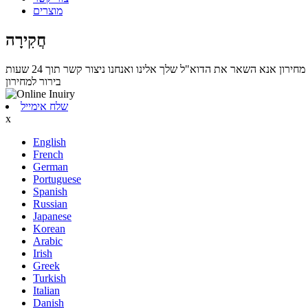
מוצרים
חֲקִירָה
בירור למחירון
שלח אימייל
x
English
French
German
Portuguese
Spanish
Russian
Japanese
Korean
Arabic
Irish
Greek
Turkish
Italian
Danish