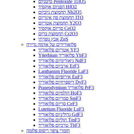
טיטניום Pentoxide Ti3O5
הפניום אוקסיד HfO2
תחמוצת ניוביום Nb2O5
תחמוצת פח אינדיום ITO
תחמוצת אטריום Y2O3
סריום אוקסיד CeO2
תחמוצת כרום Cr2O3
אבץ גופרתי ZnS
פלואורידים של אדמה נדירה
אטריום פלואוריד YF3
Ytterbium פלואוריד YbF3
ניאודימיום פלואוריד NdF3
ארביום פלואוריד ErF3
Lanthanum Fluoride LaF3
אירופיום פלואוריד EuF3
דיספרוזיום פלואוריד DyF3
Praseodymium פלואוריד PrF3
הולמיום פלואוריד HoF3
סמריום פלואוריד SmF3
סריום פלואוריד CeF3
Lutetium Fluoride LuF3
גדוליניום פלואוריד GdF3
תוליום פלואוריד TmF3
טרביום פלואוריד TbF3
חומרי ציפוי ריסוס פלזמה