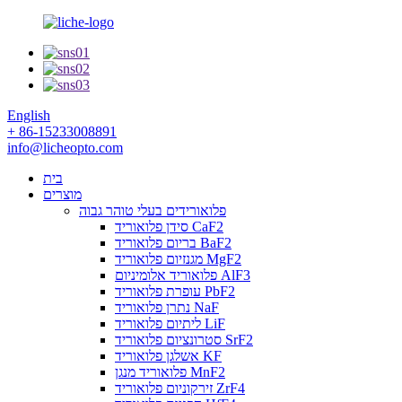
English
+ 86-15233008891
info@licheopto.com
בית
מוצרים
פלואורידים בעלי טוהר גבוה
סידן פלואוריד CaF2
בריום פלואוריד BaF2
מגנזיום פלואוריד MgF2
פלואוריד אלומיניום AlF3
עופרת פלואוריד PbF2
נתרן פלואוריד NaF
ליתיום פלואוריד LiF
סטרונציום פלואוריד SrF2
אשלגן פלואוריד KF
פלואוריד מנגן MnF2
זירקוניום פלואוריד ZrF4