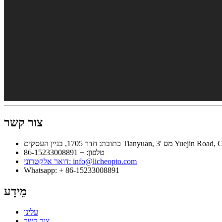
צור קשר
טלפון: + 86-15233008891
דואר אלקטרוני: info@licheopto.com
Whatsapp: + 86-15233008891
מֵידָע
עלינו
צור קשר