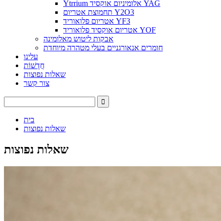
Ytrrium אלומיניום אוקסיד YAG
תחמוצת אטריום Y2O3
אטריום פלואוריד YF3
אטריום אוקסיד פלואוריד YOF
אבקות ליטוש מאלומינה
חומרים אנאורגניים בעלי מטהרה מיוחדת
עלינו
חֲדָשׁוֹת
שאלות נפוצות
צור קשר
בית
שאלות נפוצות
שאלות נפוצות